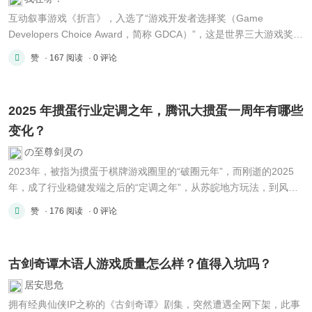
互动叙事游戏《折言》，入选了“游戏开发者选择奖（Game
Developers Choice Award，简称 GDCA）”，这是世界三大游戏奖项
之一，在其中“社会影响奖（Social Impact Award）”的最终入围名单
赞
· 167 阅读
· 0 评论
里。 《折言》这款游戏，如今已经在Steam这个平台发售，再者也在
Nintendo Switch这个平台发售了。 Steam 商店页面： Nintendo Swi
...
2025 年掼蛋行业定调之年，腾讯大掼蛋一周年有哪些
变化？
の至尊剑灵の
2023年，被指为掼蛋于棋牌游戏圈里的“破圈元年”，而刚逝的2025
年，成了行业稳健发端之后的“定调之年”，从苏皖地方玩法，到风靡
全国的“社交神器”，掼蛋品类于历经快速成长后，正加速朝着专业
赞
· 176 阅读
· 0 评论
化、精品化转型呢。 回瞻二零二五年年初之时，腾讯借由代理发行的
途径，以非常不引注意的方式推出了《大掼蛋》。历经长达一年 ...
古剑奇谭木语人游戏质量怎么样？值得入坑吗？
居安思危
拥有经典仙侠IP之称的《古剑奇谭》剧集，突然遭遇全网下架，此事