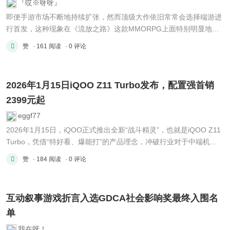
『哎※呀呀』
即便手游市场不断地持续扩张，然而顶级大作依旧常常会选择端游进
行首发，这种现象在《流放之路》这款MMORPG上面特别明显地突
现出来。它的手游版本自从公布了之后就一直牵动着无数玩家的神
赞
· 161 阅读
· 0 评论
经，漫长的等待以及不确定的上线日程共同构成了当前的核心矛盾。
端游优先策略的考量 为何《流放之路》这类被视为分量很重的作品依
旧 ...
2026年1月15日iQOO Z11 Turbo发布，配置强首销
2399元起
eggf77
2026年1月15日，iQOO正式推出全新“战斗精灵”，也就是iQOO Z11
Turbo，凭借“特好看、爆能打”的产品理念，冲破行业对于中端机性
能、影像、设计、续航等核心指标“只能选其一”的固有看法。
赞
· 184 阅读
· 0 评论
（iQOO Z11 Turbo：2亿配双芯，强悍又清晰） 搭载第五代骁龙8旗
舰芯的iQOO Z11 Turbo 结合自研电竞芯片Q2，二者构双芯组合，配
...
互动叙事游戏折言入选GDCA社会影响奖最终入围名
单
我在呀！