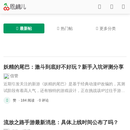
最新帖
热门帖
更多分类
妖精的尾巴：激斗到底好不好玩？新手入坑评测分享
信管
近期引发关注的新游《妖精的尾巴》是基于经典动漫IP改编的，其测
试阶段有着高人气，还有独特的游戏设计，正在挑战该IP过往手游以
卡牌回合制为主的固有模式。 核心玩法突破传统框架 一档名为《妖
赞
· 184 阅读
· 0 评论
精的尾巴》的新作，是由一家行事低调不太张扬的工作室给开发出来
的，并且是在2026年开始的年初阶段启动了测试。它和在市面上平
...
流放之路手游最新消息：具体上线时间公布了吗？