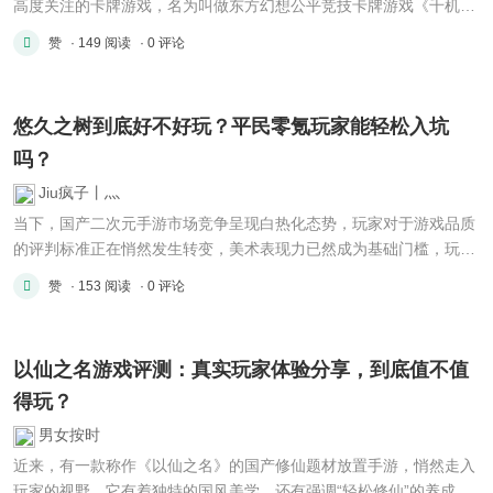
高度关注的卡牌游戏，名为叫做东方幻想公平竞技卡牌游戏《千机
阵》，正式对外官宣，将会在1月29日开启全平台公测活动！与此同
赞
· 149 阅读
· 0 评论
时，品牌代言人：棋坛被称作百灵鸟，梗王号称破苍穹，二段表演流
传至今——战鹰，也会化身成为【千机弈士】，在这款游戏当中与各
位 ...
悠久之树到底好不好玩？平民零氪玩家能轻松入坑
吗？
Jiu疯子丨灬
当下，国产二次元手游市场竞争呈现白热化态势，玩家对于游戏品质
的评判标准正在悄然发生转变，美术表现力已然成为基础门槛，玩法
深度、剧情沉浸感以及商业化设计成为决定产品能否脱颖而出的新焦
赞
· 153 阅读
· 0 评论
点。 美术表现已成标配 2026年1月，因显示技术跟引擎迭代，手游
美术品质普遍进到新水平。就拿Live2D来说，这技术从2023年开 ...
以仙之名游戏评测：真实玩家体验分享，到底值不值
得玩？
男女按时
近来，有一款称作《以仙之名》的国产修仙题材放置手游，悄然走入
玩家的视野。它有着独特的国风美学，还有强调“轻松修仙”的养成体