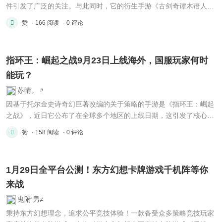
件引发了广泛的关注。与此同时，它的衍生手游《古剑奇谭木语人》
近期呈现出的表现，为这个经典IP的生命力，提供了全新的观察视角
赞
· 166 阅读
· 0 评论
。 剧集下架风波 近期，有关《古剑奇谭》的电视剧在主流视频平台
全部都下架了。这一轮下架跟近期所开展的行业规范行动存在 ...
指环王：崛起之战9月23日上线海外，国服玩家何时
能玩？
苏晴。〃
因基于托尔金史诗奇幻巨著改编的关于策略的手游是《指环王：崛起
之战》，近日它公布了在全球多个地区的上线日期，这引发了核心玩
家以及IP粉丝的广泛关注。这款由行业巨头联合打造而成的作品，它
赞
· 158 阅读
· 0 评论
能不能在竞争激烈的手游市场成功去重现中土世界的魅力，这成为了
业界瞩目的焦点。 官方确认全球上线计划 于2026年1月15日， ...
1月29日全平台公测！东方幻想卡牌游戏千机阵等你
来战
鬼附′男≠
秉持东方幻想理念，追求公平竞技体验！一款备受众多策略竞技玩家