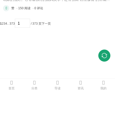
系，引发了放置类游戏爱好者的关注，也引发了他们的讨论。 水墨丹
赞
· 150 阅读
· 0 评论
青勾勒仙侠世界 《以仙之名》于视觉呈现方面，采用了鲜明的国风水
墨风格，游戏场景借传统水墨技法进行渲染，构筑起包含亭台 ...
1
2
3
4
.. 373
/ 373 页
下一页
首页
分类
导读
资讯
我的
首页
|
登录
|
注册
触屏版
|
电脑版
|
© Comsenz Inc.