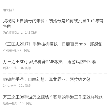
相关帖子
揭秘网上自抽号的来源：初始号是如何被批量生产与销
售的
为你哀悼Qamz · 142 阅读
《三国志2017》手游挂机赚钱，日赚百元rmb，那感觉
Zc机械o迷I · 95 阅读
万王之王3D手游挂机赚RMB攻略，送游戏防封经验
剑圣521号 · 102 阅读
赚钱的手游：自由幻想、真龙霸业、阿拉德之怒
1个人来￥ · 101 阅读
万王之王3d手游怎么赚钱？聪明的手游工作室这样吃肉
逍遥—狂哥 · 105 阅读