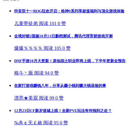
抖音双十一ROG狂欢开启：枪神9系列享超值福利与顶尖游戏体验
儿童带徒弟
阅读 101
0 赞
全境封锁2国服10月13日删档测试，腾讯代理育碧游戏开测
爆爆％％％％
阅读 105
0 赞
DNF手游10月大更新！原创战士职业即将上线，下半年更新全预告
格斗丶厫
阅读 94
0 赞
在家打游戏赚钱八年，分享从赚小钱到赚大钱该做的事
漂亮★美眉
阅读 99
0 赞
12月23日CF新岁迷城上线！全新PVE玩法有何独到之处？
№杀￠无￡赦
阅读 95
0 赞