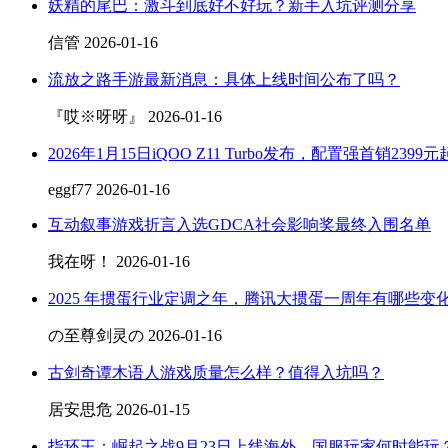
妖精的尾巴：激斗到底好不好玩？新手入坑评测分享
信管 2026-01-16
流放之路手游最新消息：具体上线时间公布了吗？
『哎※呀呀』 2026-01-16
2026年1月15日iQOO Z11 Turbo发布，配置强首销2399元
eggf77 2026-01-16
互动叙事游戏折言入选GDCA社会影响奖最终入围名单
我在呀！ 2026-01-16
2025 年掼蛋行业定调之年，腾讯大掼蛋一周年有哪些变
の至尊剑灵の 2026-01-16
古剑奇谭木语人游戏质量怎么样？值得入坑吗？
居安思危 2026-01-15
指环王：崛起之战9月23日上线海外，国服玩家何时能玩