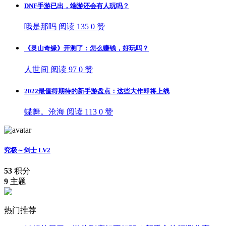
DNF手游已出，端游还会有人玩吗？
哦是那吗
阅读 135
0 赞
《灵山奇缘》开测了：怎么赚钱，好玩吗？
人世间
阅读 97
0 赞
2022最值得期待的新手游盘点：这些大作即将上线
蝶舞。沧海
阅读 113
0 赞
究极～剑士
LV2
53
积分
9
主题
热门推荐